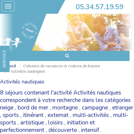
05.34.57.19.59
Toggle
navigation
FAVORIS
Accueil
Colonies de vacances et centres de loisirs
Activités nautiques
Activités nautiques
8 séjours contenant l'activité Activités nautiques
correspondent à votre recherche dans les catégories
neige
,
bord de mer
,
montagne
,
campagne
,
etranger
,
sports
,
itinérant
,
externat
,
multi-activités
,
multi-
sports
,
artistique
,
loisirs
,
initiation et
perfectionnement
,
découverte
,
intensif
.