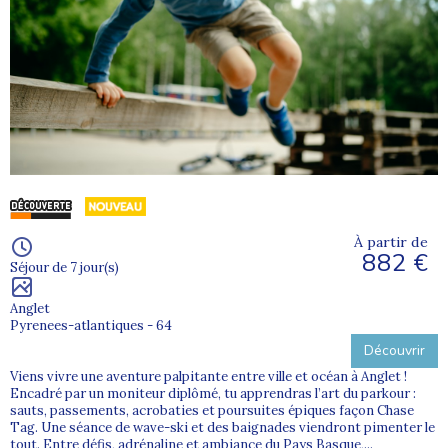
À partir de
882 €
Séjour de 7 jour(s)
Anglet
Pyrenees-atlantiques - 64
Découvrir
Viens vivre une aventure palpitante entre ville et océan à Anglet !
Encadré par un moniteur diplômé, tu apprendras l’art du parkour :
sauts, passements, acrobaties et poursuites épiques façon Chase
Tag. Une séance de wave-ski et des baignades viendront pimenter le
tout. Entre défis, adrénaline et ambiance du Pays Basque,...