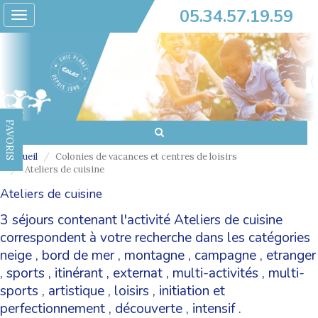
05.34.57.19.59
Toggle
navigation
FAVORIS
Accueil
Colonies de vacances et centres de loisirs
Ateliers de cuisine
Ateliers de cuisine
3 séjours contenant l'activité Ateliers de cuisine
correspondent à votre recherche dans les catégories
neige
,
bord de mer
,
montagne
,
campagne
,
etranger
,
sports
,
itinérant
,
externat
,
multi-activités
,
multi-
sports
,
artistique
,
loisirs
,
initiation et
perfectionnement
,
découverte
,
intensif
.