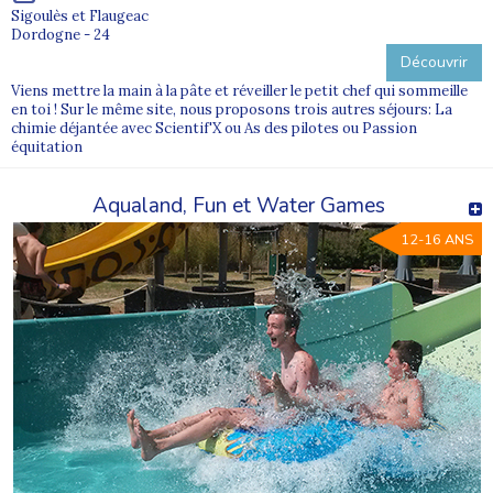
Sigoulès et Flaugeac
Dordogne - 24
Découvrir
Viens mettre la main à la pâte et réveiller le petit chef qui sommeille
en toi ! Sur le même site, nous proposons trois autres séjours: La
chimie déjantée avec Scientif'X ou As des pilotes ou Passion
équitation
Aqualand, Fun et Water Games
12-16 ANS