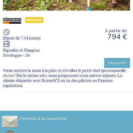
À partir de
794 €
Séjour de 7, 14 jour(s)
Sigoulès et Flaugeac
Dordogne - 24
Découvrir
Viens mettre la main à la pâte et réveiller le petit chef qui sommeille
en toi ! Sur le même site, nous proposons trois autres séjours: La
chimie déjantée avec Scientif'X ou As des pilotes ou Passion
équitation
S'inscrire à la newsletter