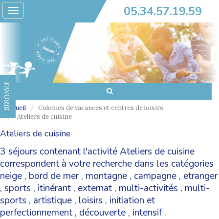
05.34.57.19.59
Toggle
navigation
FAVORIS
Accueil
Colonies de vacances et centres de loisirs
Ateliers de cuisine
Ateliers de cuisine
3 séjours contenant l'activité Ateliers de cuisine
correspondent à votre recherche dans les catégories
neige
,
bord de mer
,
montagne
,
campagne
,
etranger
,
sports
,
itinérant
,
externat
,
multi-activités
,
multi-
sports
,
artistique
,
loisirs
,
initiation et
perfectionnement
,
découverte
,
intensif
.