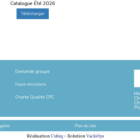
Catalogue Été 2026
Télécharger
Demande groupe
Nous recrutons
Mo
Charte Qualité CPC
Ch
Ch
Pr
gales
Plan du site
Réalisation
Cubiq
- Solution
Vackélys