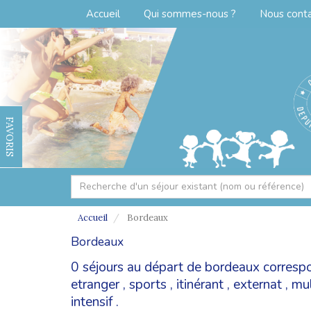
Accueil
Qui sommes-nous ?
Nous cont
FAVORIS
Accueil
Bordeaux
Bordeaux
0 séjours au départ de bordeaux corresp
etranger
,
sports
,
itinérant
,
externat
,
mul
intensif
.