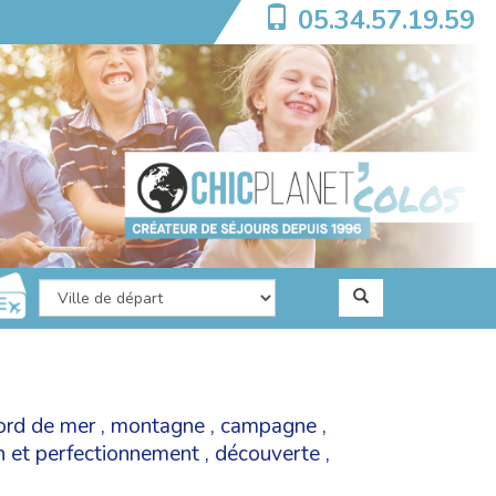
05.34.57.19.59
ord de mer
,
montagne
,
campagne
,
on et perfectionnement
,
découverte
,