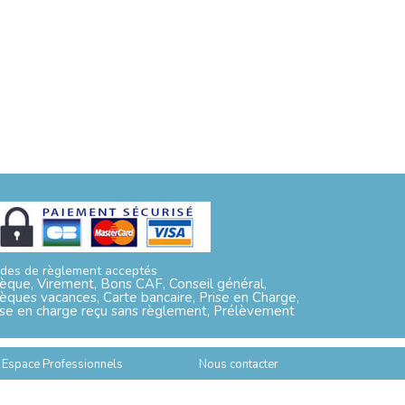
des de règlement acceptés
èque, Virement, Bons CAF, Conseil général,
èques vacances, Carte bancaire, Prise en Charge,
ise en charge reçu sans règlement, Prélèvement
Espace Professionnels
Nous contacter