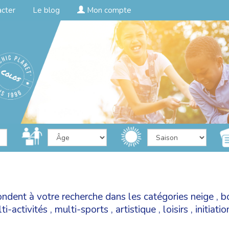
acter
Le blog
Mon compte
ondent à votre recherche dans les catégories
neige
,
b
ti-activités
,
multi-sports
,
artistique
,
loisirs
,
initiati