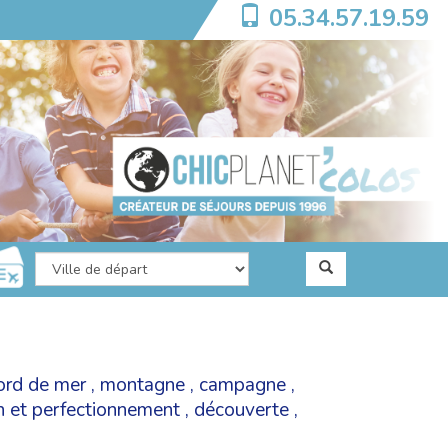
05.34.57.19.59
ord de mer
,
montagne
,
campagne
,
on et perfectionnement
,
découverte
,