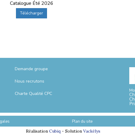
Catalogue Été 2026
Télécharger
Demande groupe
Nous recrutons
Mo
Charte Qualité CPC
Ch
Ch
Pr
gales
Plan du site
Réalisation
Cubiq
- Solution
Vackélys