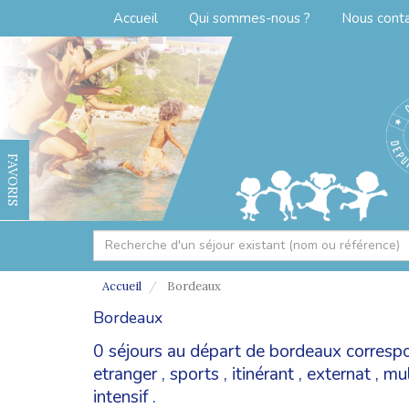
Accueil
Qui sommes-nous ?
Nous cont
FAVORIS
Accueil
Bordeaux
Bordeaux
0 séjours au départ de bordeaux corresp
etranger
,
sports
,
itinérant
,
externat
,
mul
intensif
.