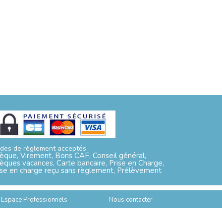
des de règlement acceptés
èque, Virement, Bons CAF, Conseil général,
èques vacances, Carte bancaire, Prise en Charge,
ise en charge reçu sans règlement, Prélèvement
Espace Professionnels
Nous contacter