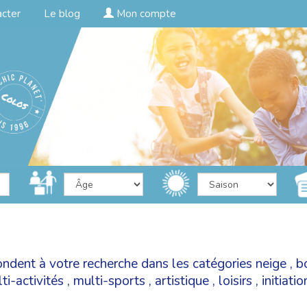
acter
Le blog
Mon compte
ondent à votre recherche dans les catégories
neige
,
b
ti-activités
,
multi-sports
,
artistique
,
loisirs
,
initiati