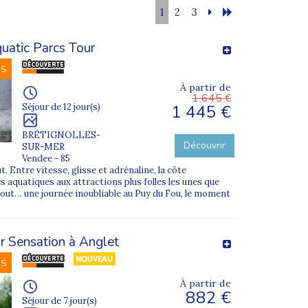
1
2
3
uatic Parcs Tour
NS
À partir de
1 645 €
1 445 €
Séjour de 12 jour(s)
BRÉTIGNOLLES-
Découvrir
SUR-MER
Vendee - 85
ût. Entre vitesse, glisse et adrénaline, la côte
 aquatiques aux attractions plus folles les unes que
 tout… une journée inoubliable au Puy du Fou, le moment
r Sensation à Anglet
NS
À partir de
882 €
Séjour de 7 jour(s)