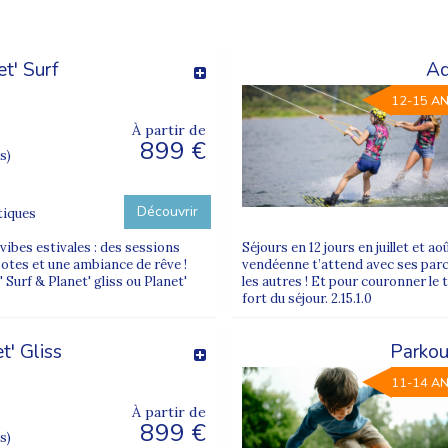
t' Surf
Aq
12-15 A
À partir de
899 €
s)
Découvrir
tiques
vibes estivales : des sessions
Séjours en 12 jours en juillet et ao
potes et une ambiance de rêve !
vendéenne t’attend avec ses parcs
 Surf & Planet' gliss ou Planet'
les autres ! Et pour couronner le
fort du séjour. 2.15.1.0
t' Gliss
Parkou
11-14 A
À partir de
899 €
s)