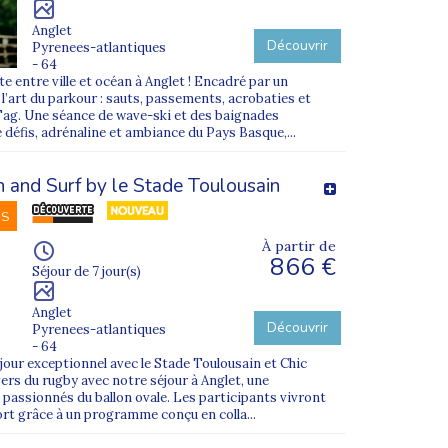
Anglet
Découvrir
Pyrenees-atlantiques
- 64
e entre ville et océan à Anglet ! Encadré par un
’art du parkour : sauts, passements, acrobaties et
Tag. Une séance de wave-ski et des baignades
 défis, adrénaline et ambiance du Pays Basque,...
and Surf by le Stade Toulousain
NS
À partir de
866 €
Séjour de 7 jour(s)
Anglet
Découvrir
Pyrenees-atlantiques
- 64
jour exceptionnel avec le Stade Toulousain et Chic
vers du rugby avec notre séjour à Anglet, une
 passionnés du ballon ovale. Les participants vivront
rt grâce à un programme conçu en colla...