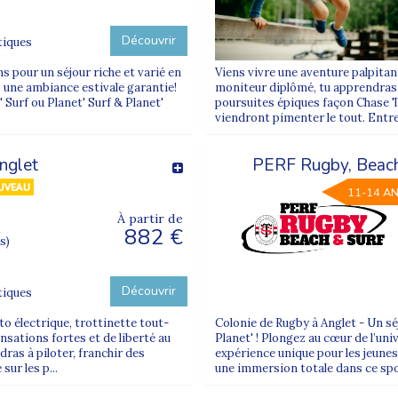
Découvrir
tiques
s pour un séjour riche et varié en
Viens vivre une aventure palpitant
ns une ambiance estivale garantie!
moniteur diplômé, tu apprendras l
 Surf ou Planet' Surf & Planet'
poursuites épiques façon Chase 
viendront pimenter le tout. Entre
nglet
PERF Rugby, Beach 
11-14 A
À partir de
882 €
s)
Découvrir
tiques
to électrique, trottinette tout-
Colonie de Rugby à Anglet - Un sé
nsations fortes et de liberté au
Planet' ! Plongez au cœur de l’uni
ras à piloter, franchir des
expérience unique pour les jeunes
sur les p...
une immersion totale dans ce spo