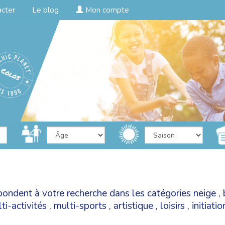
acter
Le blog
Mon compte
pondent à votre recherche dans les catégories
neige
,
ti-activités
,
multi-sports
,
artistique
,
loisirs
,
initiati