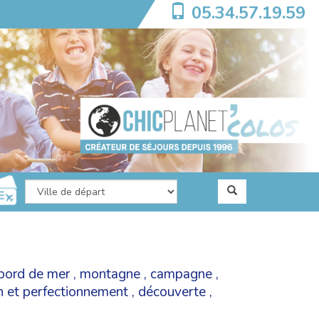
05.34.57.19.59
bord de mer
,
montagne
,
campagne
,
on et perfectionnement
,
découverte
,