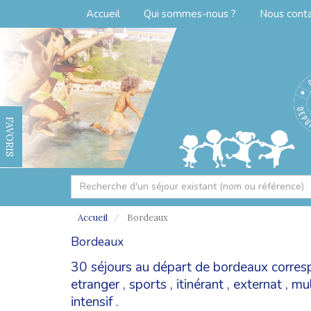
Accueil
Qui sommes-nous ?
Nous cont
FAVORIS
Accueil
Bordeaux
Bordeaux
30 séjours au départ de bordeaux corres
etranger
,
sports
,
itinérant
,
externat
,
mul
intensif
.