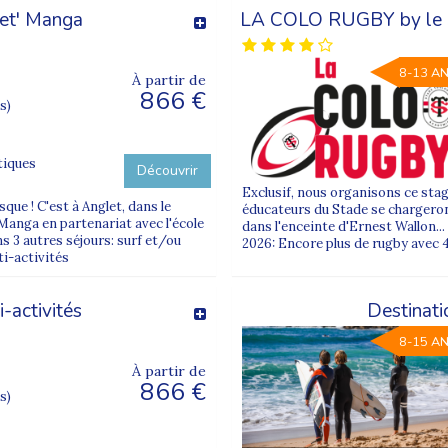
net' Manga
LA COLO RUGBY by le S
8-13 A
À partir de
866 €
s)
tiques
Découvrir
Exclusif, nous organisons ce stag
ue ! C'est à Anglet, dans le
éducateurs du Stade se chargeron
Manga en partenariat avec l'école
dans l'enceinte d'Ernest Wallon..
 3 autres séjours: surf et/ou
2026: Encore plus de rugby avec 
ti-activités
i-activités
Destinati
8-15 A
À partir de
866 €
s)