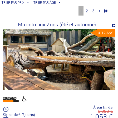
TRIER PAR PRIX
TRIER PAR ÂGE
1
2
3
Ma colo aux Zoos (été et automne)
4-12 ANS
À partir de
1 093 €
1 053 €
Séjour de 6, 7 jour(s)