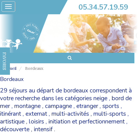
05.34.57.19.59
Toggle
navigation
FAVORIS
Accueil
Bordeaux
Bordeaux
29 séjours au départ de bordeaux correspondent à
votre recherche dans les catégories
neige
,
bord de
mer
,
montagne
,
campagne
,
etranger
,
sports
,
itinérant
,
externat
,
multi-activités
,
multi-sports
,
artistique
,
loisirs
,
initiation et perfectionnement
,
découverte
,
intensif
.