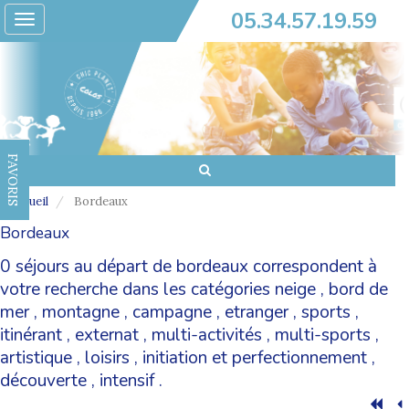
05.34.57.19.59
Toggle
navigation
FAVORIS
Accueil
Bordeaux
Bordeaux
0 séjours au départ de bordeaux correspondent à
votre recherche dans les catégories
neige
,
bord de
mer
,
montagne
,
campagne
,
etranger
,
sports
,
itinérant
,
externat
,
multi-activités
,
multi-sports
,
artistique
,
loisirs
,
initiation et perfectionnement
,
découverte
,
intensif
.