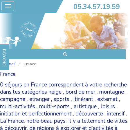
05.34.57.19.59
Toggle
navigation
FAVORIS
Accueil
France
France
0 séjours en France correspondent à votre recherche
dans les catégories
neige
,
bord de mer
,
montagne
,
campagne
,
etranger
,
sports
,
itinérant
,
externat
,
multi-activités
,
multi-sports
,
artistique
,
loisirs
,
initiation et perfectionnement
,
découverte
,
intensif
.
La France, notre beau pays. Il y a tellement de villes
à découvrir, de régions à explorer et d’activités à