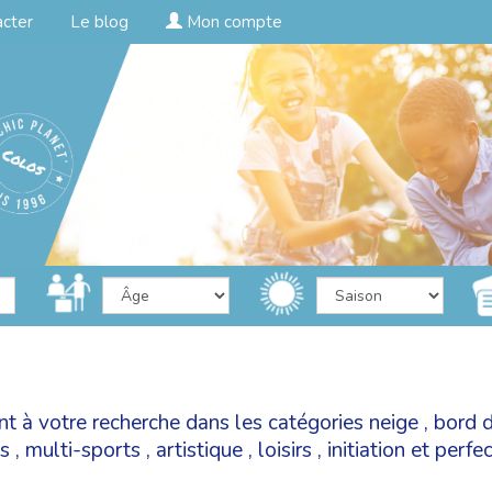
acter
Le blog
Mon compte
t à votre recherche dans les catégories
neige
,
bord 
és
,
multi-sports
,
artistique
,
loisirs
,
initiation et perf