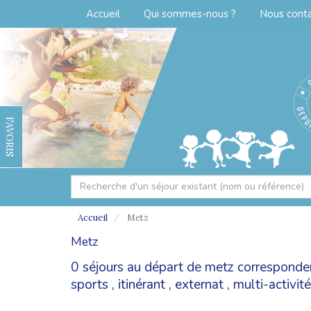
Accueil
Qui sommes-nous ?
Nous cont
FAVORIS
Accueil
Metz
Metz
0 séjours au départ de metz corresponden
sports
,
itinérant
,
externat
,
multi-activit