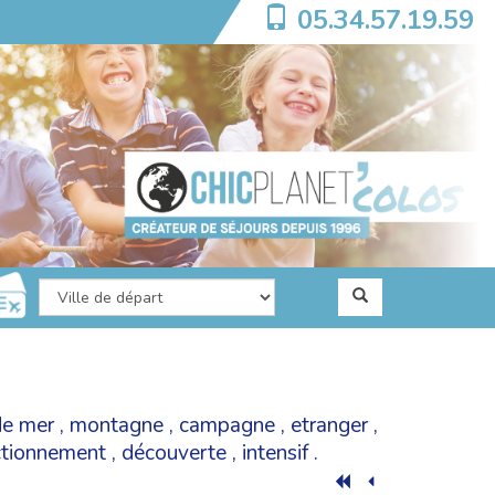
05.34.57.19.59
de mer
,
montagne
,
campagne
,
etranger
,
ectionnement
,
découverte
,
intensif
.