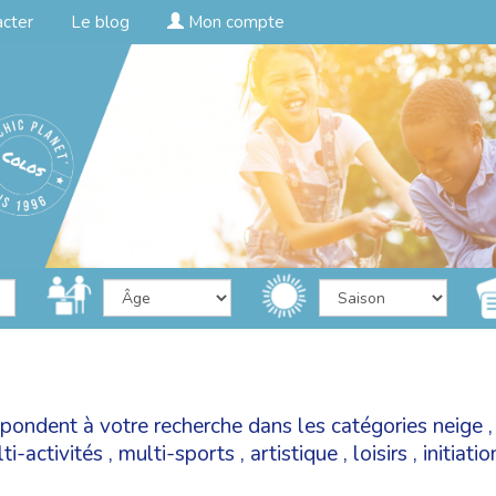
acter
Le blog
Mon compte
spondent à votre recherche dans les catégories
neige
ti-activités
,
multi-sports
,
artistique
,
loisirs
,
initiati