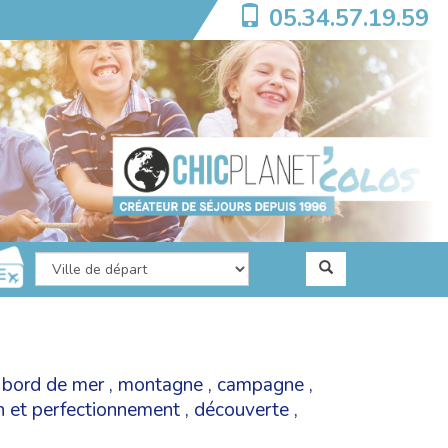
05.34.57.19.59
,
bord de mer
,
montagne
,
campagne
,
on et perfectionnement
,
découverte
,