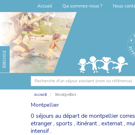
Accueil
Qui sommes-nous ?
Nous cont
FAVORIS
Accueil
Montpellier
Montpellier
0 séjours au départ de montpellier corre
etranger
,
sports
,
itinérant
,
externat
,
mul
intensif
.