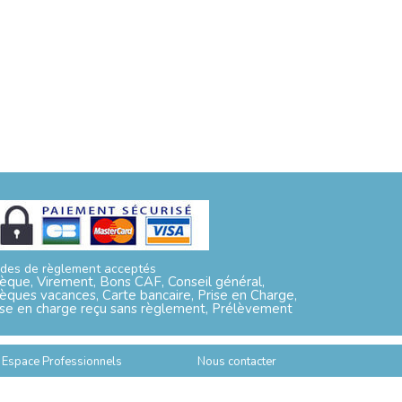
des de règlement acceptés
èque, Virement, Bons CAF, Conseil général,
èques vacances, Carte bancaire, Prise en Charge,
ise en charge reçu sans règlement, Prélèvement
Espace Professionnels
Nous contacter