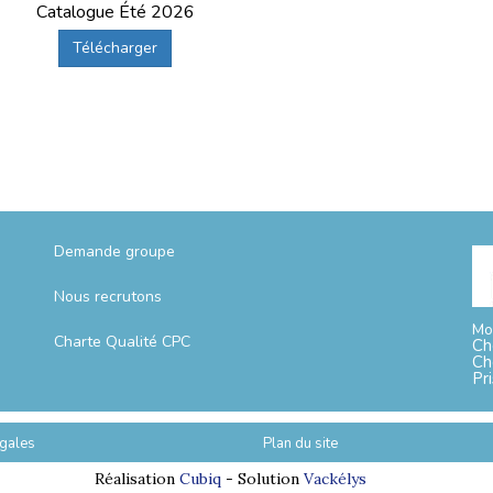
Catalogue Été 2026
Télécharger
Demande groupe
Nous recrutons
Mo
Charte Qualité CPC
Ch
Ch
Pr
gales
Plan du site
Réalisation
Cubiq
- Solution
Vackélys