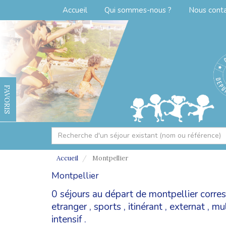
Accueil
Qui sommes-nous ?
Nous cont
FAVORIS
Accueil
Montpellier
Montpellier
0 séjours au départ de montpellier corre
etranger
,
sports
,
itinérant
,
externat
,
mul
intensif
.