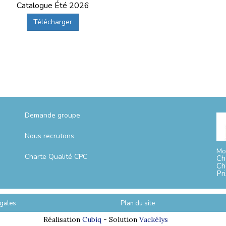
Catalogue Été 2026
Télécharger
Demande groupe
Nous recrutons
Mo
Charte Qualité CPC
Ch
Ch
Pr
gales
Plan du site
Réalisation
Cubiq
- Solution
Vackélys