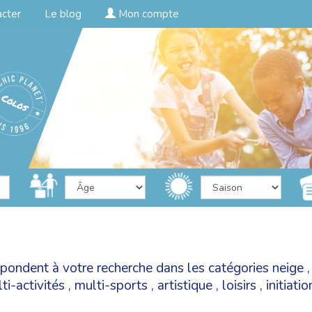
acter
Le blog
Mon compte
spondent à votre recherche dans les catégories
neige
ti-activités
,
multi-sports
,
artistique
,
loisirs
,
initiati