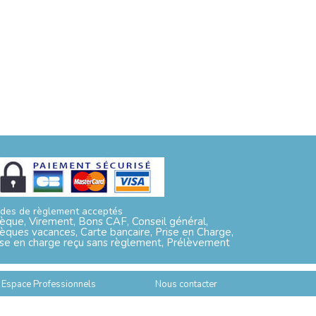
des de règlement acceptés
èque, Virement, Bons CAF, Conseil général,
èques vacances, Carte bancaire, Prise en Charge,
ise en charge reçu sans règlement, Prélèvement
Espace Professionnels
Nous contacter