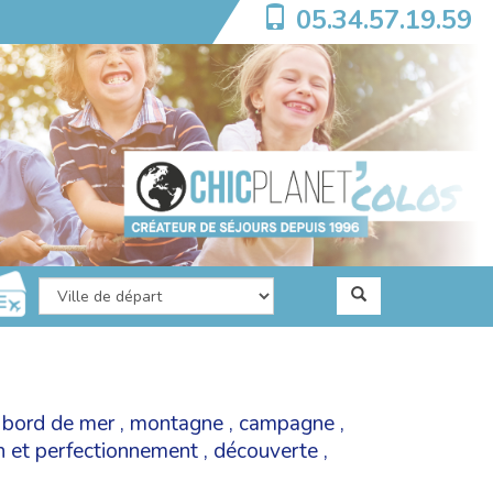
05.34.57.19.59
,
bord de mer
,
montagne
,
campagne
,
on et perfectionnement
,
découverte
,