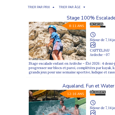
TRIER PAR PRIX
TRIER PAR ÂGE
Stage 100% Escalade
8-11 ANS
Séjour de 7, 14 j
CASTELJAU
Ardeche - 07
Stage escalade enfant en Ardèche – Été 2026 : 4 demi
progresser sur blocs et paroi, complétées par kayak, ka
grands jeux pour une semaine sportive, ludique et rass
Aqualand, Fun et Wate
12-16 ANS
Séjour de 7, 14 j