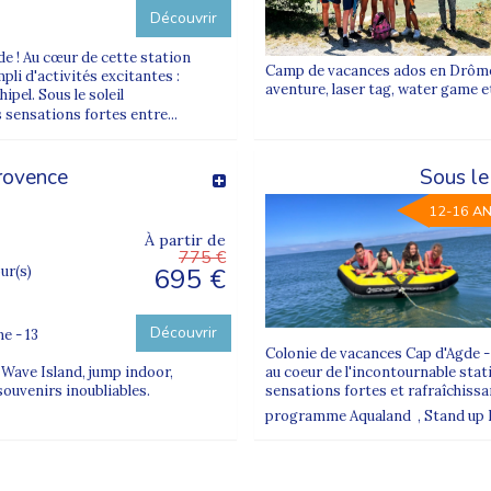
Découvrir
de ! Au cœur de cette station
Camp de vacances ados en Drôme 
li d'activités excitantes :
aventure, laser tag, water game e
ipel. Sous le soleil
 sensations fortes entre...
provence
Sous le
12-16 A
À partir de
775 €
695 €
our(s)
Découvrir
e - 13
Colonie de vacances Cap d'Agde - E
 Wave Island, jump indoor,
au coeur de l'incontournable stati
souvenirs inoubliables.
sensations fortes et rafraîchiss
programme Aqualand , Stand up Padd