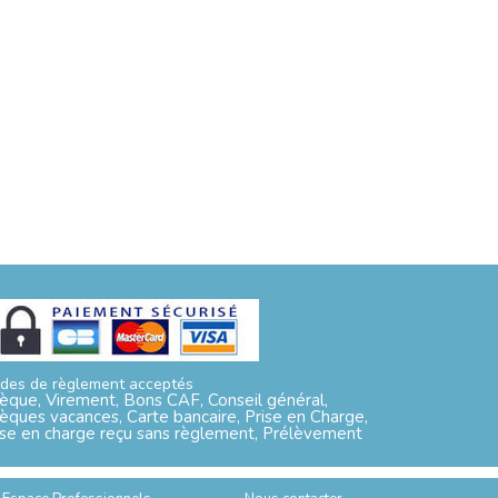
des de règlement acceptés
èque, Virement, Bons CAF, Conseil général,
èques vacances, Carte bancaire, Prise en Charge,
ise en charge reçu sans règlement, Prélèvement