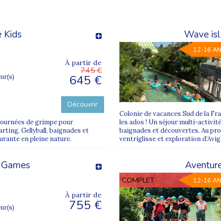
 Kids
Wave isl
12-16 A
À partir de
745 €
645 €
our(s)
Découvrir
Colonie de vacances Sud de la F
-journées de grimpe pour
les ados ! Un séjour multi-activit
rting, Gellyball, baignades et
baignades et découvertes. Au pro
urante en pleine nature.
ventriglisse et exploration d’Avig
r Games
Aventur
COMPLET
12-16 A
À partir de
755 €
our(s)