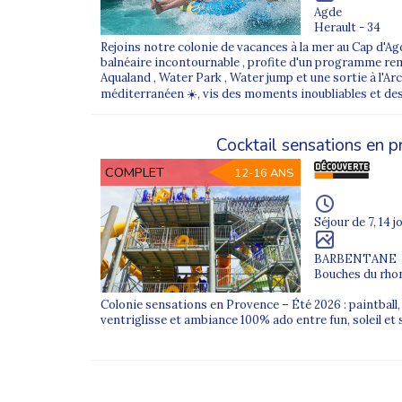
Agde
Herault - 34
Rejoins notre colonie de vacances à la mer au Cap d'Ag
balnéaire incontournable , profite d'un programme remp
Aqualand , Water Park , Water jump et une sortie à l'Arch
méditerranéen ☀️, vis des moments inoubliables et des
Cocktail sensations en 
COMPLET
12-16 ANS
Séjour de 7, 14 j
BARBENTANE
Bouches du rhon
Colonie sensations en Provence – Été 2026 : paintball,
ventriglisse et ambiance 100% ado entre fun, soleil et 