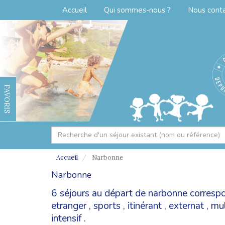
Accueil
Qui sommes-nous ?
Nous cont
FAVORIS
Accueil
Narbonne
Narbonne
6 séjours au départ de narbonne corresp
etranger
,
sports
,
itinérant
,
externat
,
mul
intensif
.