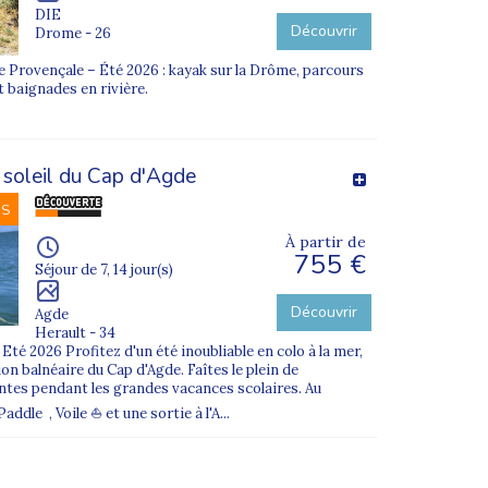
DIE
Découvrir
Drome - 26
Provençale – Été 2026 : kayak sur la Drôme, parcours
t baignades en rivière.
 soleil du Cap d'Agde
NS
À partir de
755 €
Séjour de 7, 14 jour(s)
Découvrir
Agde
Herault - 34
té 2026 Profitez d'un été inoubliable en colo à la mer,
on balnéaire du Cap d'Agde. Faîtes le plein de
antes pendant les grandes vacances scolaires. Au
le , Voile ⛵ et une sortie à l'A...