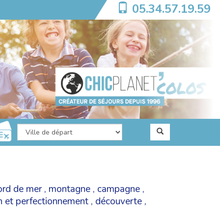
05.34.57.19.59
ord de mer
,
montagne
,
campagne
,
on et perfectionnement
,
découverte
,