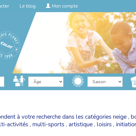
acter
Le blog
Mon compte
ondent à votre recherche dans les catégories
neige
,
b
ti-activités
,
multi-sports
,
artistique
,
loisirs
,
initiati