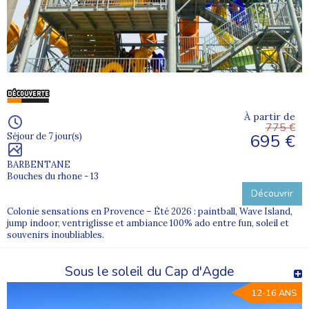
À partir de
775 €
695 €
Séjour de 7 jour(s)
BARBENTANE
Bouches du rhone - 13
Découvrir
Colonie sensations en Provence – Été 2026 : paintball, Wave Island,
jump indoor, ventriglisse et ambiance 100% ado entre fun, soleil et
souvenirs inoubliables.
Sous le soleil du Cap d'Agde
12-16 ANS