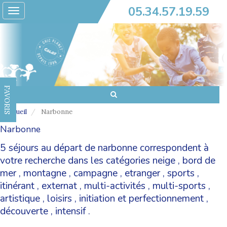
05.34.57.19.59
Toggle
navigation
FAVORIS
Accueil
Narbonne
Narbonne
5 séjours au départ de narbonne correspondent à
votre recherche dans les catégories
neige
,
bord de
mer
,
montagne
,
campagne
,
etranger
,
sports
,
itinérant
,
externat
,
multi-activités
,
multi-sports
,
artistique
,
loisirs
,
initiation et perfectionnement
,
découverte
,
intensif
.