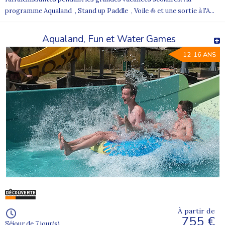
programme Aqualand , Stand up Paddle , Voile ⛵ et une sortie à l'A...
Aqualand, Fun et Water Games
12-16 ANS
À partir de
755 €
Séjour de 7 jour(s)