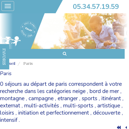
05.34.57.19.59
Toggle
navigation
FAVORIS
Accueil
Paris
Paris
0 séjours au départ de paris correspondent à votre
recherche dans les catégories
neige
,
bord de mer
,
montagne
,
campagne
,
etranger
,
sports
,
itinérant
,
externat
,
multi-activités
,
multi-sports
,
artistique
,
loisirs
,
initiation et perfectionnement
,
découverte
,
intensif
.