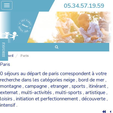
05.34.57.19.59
Toggle
navigation
FAVORIS
Accueil
Paris
Paris
0 séjours au départ de paris correspondent à votre
recherche dans les catégories
neige
,
bord de mer
,
montagne
,
campagne
,
etranger
,
sports
,
itinérant
,
externat
,
multi-activités
,
multi-sports
,
artistique
,
loisirs
,
initiation et perfectionnement
,
découverte
,
intensif
.