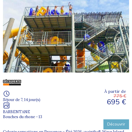
À partir de
775 €
695 €
Séjour de 7, 14 jour(s)
BARBENTANE
Bouches du rhone - 13
Découvrir
Colonie sensations en Provence – Été 2026 : paintball, Wave Island,