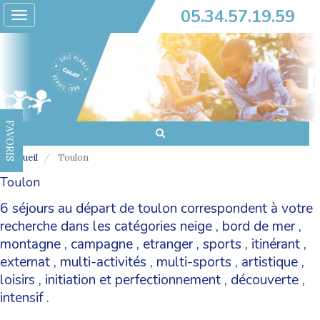
05.34.57.19.59
Toggle
navigation
FAVORIS
Accueil
Toulon
Toulon
6 séjours au départ de toulon correspondent à votre
recherche dans les catégories
neige
,
bord de mer
,
montagne
,
campagne
,
etranger
,
sports
,
itinérant
,
externat
,
multi-activités
,
multi-sports
,
artistique
,
loisirs
,
initiation et perfectionnement
,
découverte
,
intensif
.