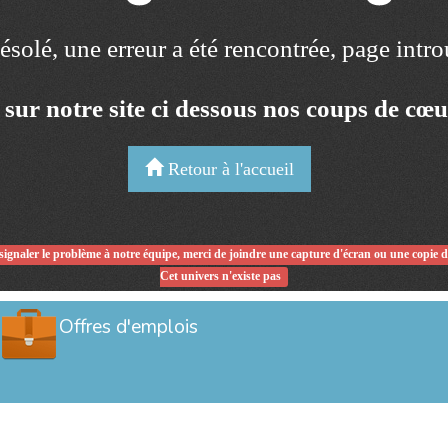
solé, une erreur a été rencontrée, page intr
 sur notre site ci dessous nos coups de cœ
Retour à l'accueil
signaler le problème à notre équipe, merci de joindre une capture d'écran ou une copie 
Cet univers n'existe pas
Offres d'emplois