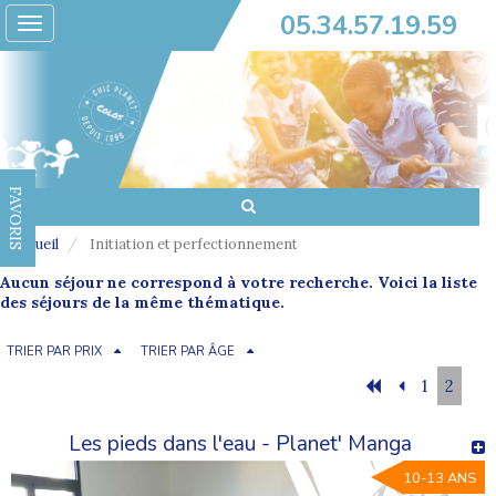
05.34.57.19.59
Toggle
navigation
FAVORIS
Accueil
Initiation et perfectionnement
Aucun séjour ne correspond à votre recherche. Voici la liste
des séjours de la même thématique.
TRIER PAR PRIX
TRIER PAR ÂGE
1
2
Les pieds dans l'eau - Planet' Manga
10-13 ANS