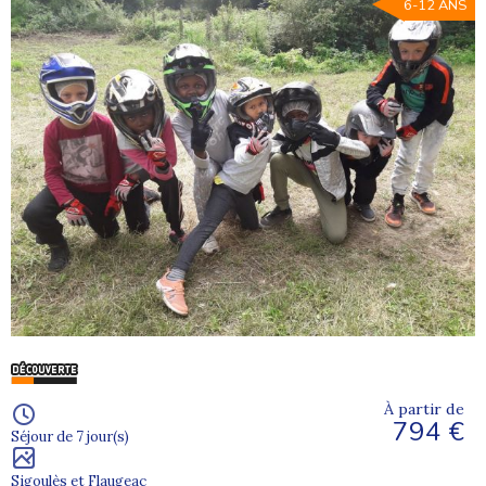
6-12 ANS
À partir de
794 €
Séjour de 7 jour(s)
Sigoulès et Flaugeac