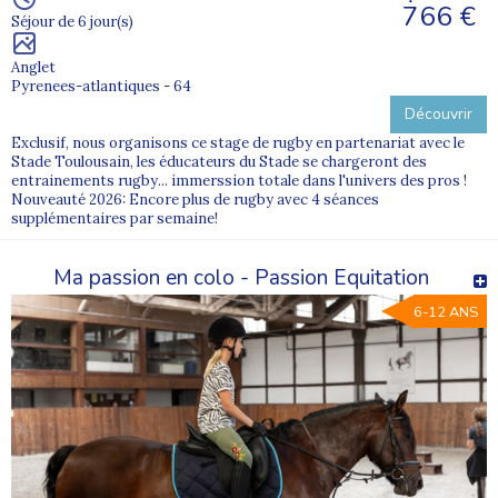
766 €
Séjour de 6 jour(s)
Anglet
Pyrenees-atlantiques - 64
Découvrir
Exclusif, nous organisons ce stage de rugby en partenariat avec le
Stade Toulousain, les éducateurs du Stade se chargeront des
entrainements rugby... immerssion totale dans l'univers des pros !
Nouveauté 2026: Encore plus de rugby avec 4 séances
supplémentaires par semaine!
Ma passion en colo - Passion Equitation
6-12 ANS