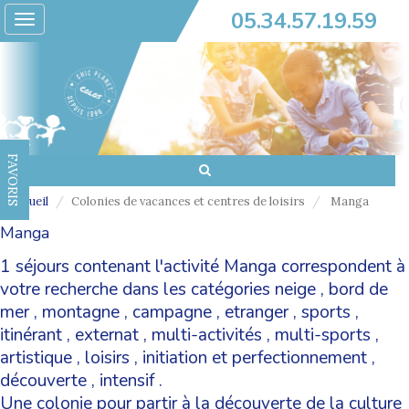
05.34.57.19.59
Toggle
navigation
FAVORIS
Accueil
Colonies de vacances et centres de loisirs
Manga
Manga
1 séjours contenant l'activité Manga correspondent à
votre recherche dans les catégories
neige
,
bord de
mer
,
montagne
,
campagne
,
etranger
,
sports
,
itinérant
,
externat
,
multi-activités
,
multi-sports
,
artistique
,
loisirs
,
initiation et perfectionnement
,
découverte
,
intensif
.
Une colonie pour partir à la découverte de la culture