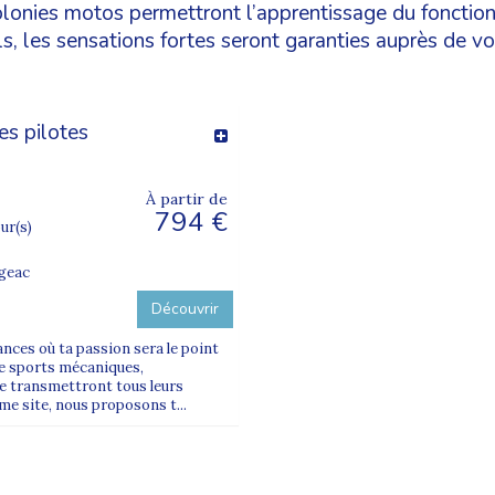
olonies motos permettront l’apprentissage du fonctio
, les sensations fortes seront garanties auprès de vo
es pilotes
À partir de
794 €
our(s)
ugeac
Découvrir
nces où ta passion sera le point
de sports mécaniques,
te transmettront tous leurs
me site, nous proposons t...