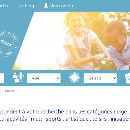
acter
Le blog
Mon compte
Moto
espondent à votre recherche dans les catégories
neige
ti-activités
,
multi-sports
,
artistique
,
loisirs
,
initiati