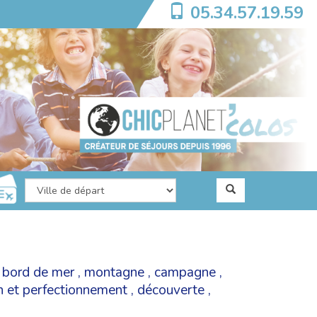
05.34.57.19.59
,
bord de mer
,
montagne
,
campagne
,
on et perfectionnement
,
découverte
,