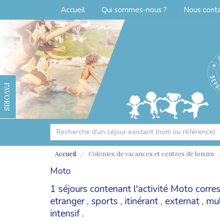
Accueil
Qui sommes-nous ?
Nous cont
FAVORIS
Accueil
Colonies de vacances et centres de loisirs
Moto
1 séjours contenant l'activité Moto corr
etranger
,
sports
,
itinérant
,
externat
,
mul
intensif
.