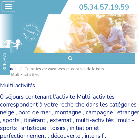
05.34.57.19.59
Toggle
navigation
FAVORIS
Accueil
Colonies de vacances et centres de loisirs
Multi-activités
Multi-activités
0 séjours contenant l'activité Multi-activités
correspondent à votre recherche dans les catégories
neige
,
bord de mer
,
montagne
,
campagne
,
etranger
,
sports
,
itinérant
,
externat
,
multi-activités
,
multi-
sports
,
artistique
,
loisirs
,
initiation et
perfectionnement
,
découverte
,
intensif
.