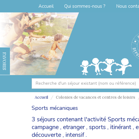
Accueil
Qui sommes-nous ?
Nous cont
FAVORIS
Accueil
Colonies de vacances et centres de loisirs
Sports mécaniques
3 séjours contenant l'activité Sports mé
campagne
,
etranger
,
sports
,
itinérant
,
e
découverte
,
intensif
.