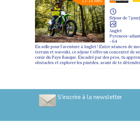
11-14 ANS
Séjour de 7 jour(
Anglet
Pyrenees-atlan
- 64
En selle pour l’aventure à Anglet ! Entre séances de mo
terrain et waveski, ce séjour t’offre un concentré de se
cœur du Pays Basque. Encadré par des pros, tu apprend
obstacles et explorer les pinèdes, avant de te détendre 
S'inscrire à la newsletter