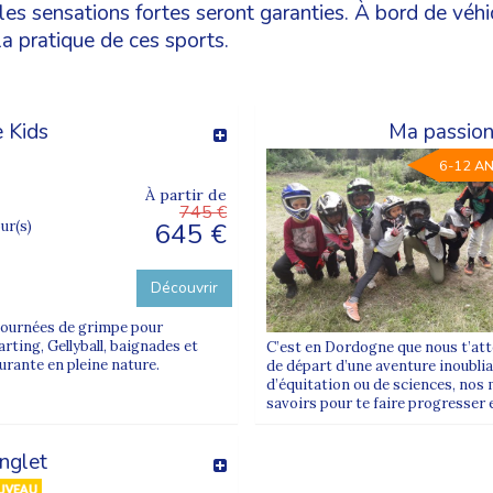
es sensations fortes seront garanties. À bord de véhi
a pratique de ces sports.
 Kids
Ma passion
6-12 A
À partir de
745 €
645 €
our(s)
Découvrir
-journées de grimpe pour
rting, Gellyball, baignades et
C’est en Dordogne que nous t’att
urante en pleine nature.
de départ d’une aventure inoublia
d’équitation ou de sciences, nos
savoirs pour te faire progresser 
nglet