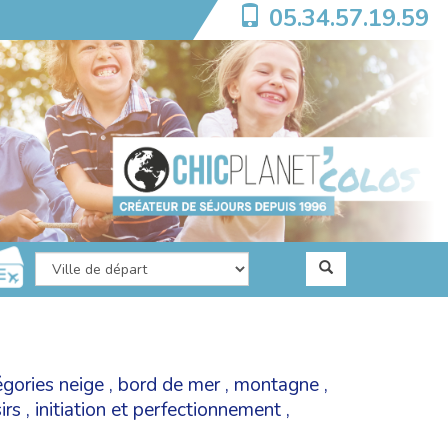
05.34.57.19.59
égories
neige
,
bord de mer
,
montagne
,
irs
,
initiation et perfectionnement
,