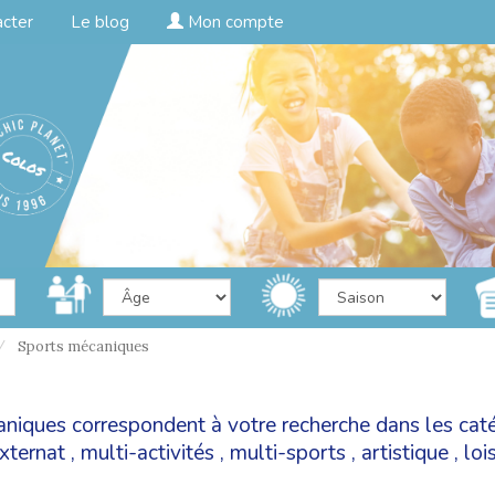
acter
Le blog
Mon compte
Sports mécaniques
caniques correspondent à votre recherche dans les cat
xternat
,
multi-activités
,
multi-sports
,
artistique
,
lois