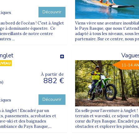
Découvrir
tiques
au bord de l’océan ! C'est à Anglet
Viens vivre une aventure inoublia
age à dominante équestre. Ce
le Pays Basque, que nous t'atten
bienveillants de notre centre
adapté à tous les niveaux, sous le
tres ...
partenaire. Sur ce centre, nous pr
nglet
Vagues
11-14 A
À partir de
882 €
s)
Découvrir
tiques
n à Anglet ! Encadré par un
En selle pour l’aventure à Anglet 
uts, passements, acrobaties et
terrain et waveski, ce séjour t’of
ave-ski et des baignades
cœur du Pays Basque. Encadré par 
 ambiance du Pays Basque,...
obstacles et explorer les pinèdes,