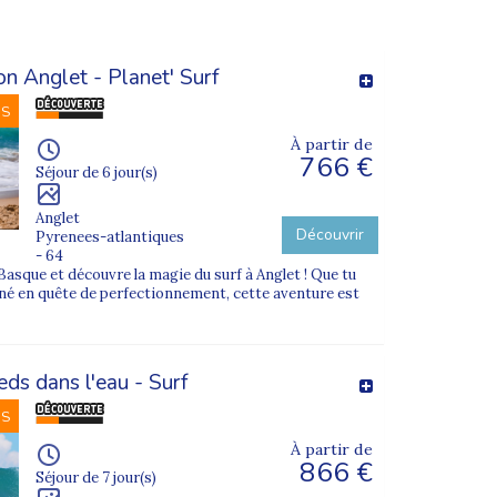
on Anglet - Planet' Surf
NS
À partir de
766 €
Séjour de 6 jour(s)
Anglet
Découvrir
Pyrenees-atlantiques
- 64
asque et découvre la magie du surf à Anglet ! Que tu
né en quête de perfectionnement, cette aventure est
eds dans l'eau - Surf
NS
À partir de
866 €
Séjour de 7 jour(s)