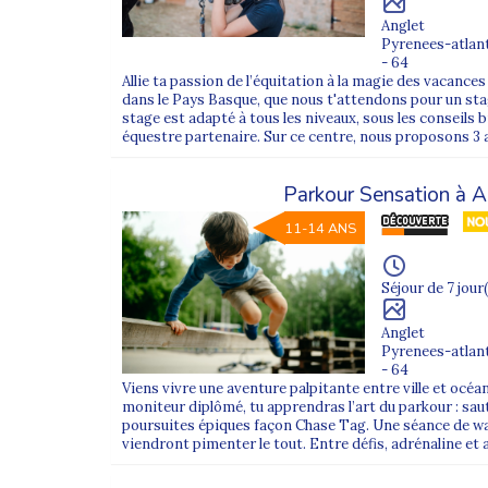
Anglet
Pyrenees-atlan
- 64
Allie ta passion de l’équitation à la magie des vacances 
dans le Pays Basque, que nous t'attendons pour un st
stage est adapté à tous les niveaux, sous les conseils 
équestre partenaire. Sur ce centre, nous proposons 3 au
Parkour Sensation à A
11-14 ANS
Séjour de 7 jour(
Anglet
Pyrenees-atlan
- 64
Viens vivre une aventure palpitante entre ville et océa
moniteur diplômé, tu apprendras l’art du parkour : sa
poursuites épiques façon Chase Tag. Une séance de w
viendront pimenter le tout. Entre défis, adrénaline et