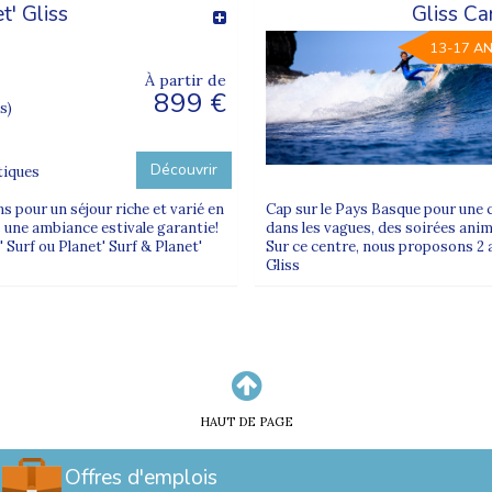
t' Gliss
Gliss Ca
13-17 A
À partir de
899 €
s)
Découvrir
tiques
s pour un séjour riche et varié en
Cap sur le Pays Basque pour une c
ns une ambiance estivale garantie!
dans les vagues, des soirées anim
 Surf ou Planet' Surf & Planet'
Sur ce centre, nous proposons 2 au
Gliss
HAUT DE PAGE
Offres d'emplois