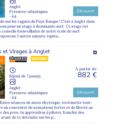
Anglet
Découvrir
Pyrenees-atlantiques
- 64
ble sur les vagues du Pays Basque ! C'est à Anglet dans
dons pour un stage à dominante surf. Ce stage est
s conseils bienveillants de notre école de surf
oposons 3 autres séjours: équita...
 et Virages à Anglet
NS
À partir de
882 €
Séjour de 7 jour(s)
Anglet
Découvrir
Pyrenees-atlantiques
- 64
! Entre séances de moto électrique, trottinette tout-
fre un concentré de sensations fortes et de liberté au
des pros, tu apprendras à piloter, franchir des
 avant de te détendre sur les p...