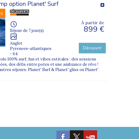
mp option Planet' Surf
NS
À partir de
899 €
Séjour de 7 jour(s)
Anglet
Découvrir
Pyrenees-atlantiques
- 64
olo 100% surf, fun et vibes estivales : des sessions
ées, des défis entre potes et une ambiance de rêve !
tres séjours: Planet' Surf & Planet' gliss ou Planet'