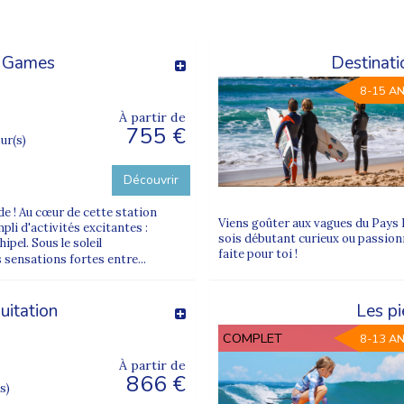
r Games
Destinati
8-15 A
À partir de
755 €
our(s)
Découvrir
de ! Au cœur de cette station
Viens goûter aux vagues du Pays B
li d'activités excitantes :
sois débutant curieux ou passion
ipel. Sous le soleil
faite pour toi !
 sensations fortes entre...
uitation
Les pi
COMPLET
8-13 A
À partir de
866 €
s)