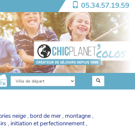
05.34.57.19.59
ories
neige
,
bord de mer
,
montagne
,
irs
,
initiation et perfectionnement
,