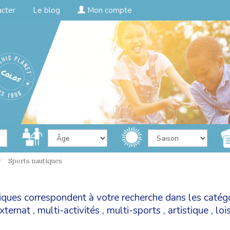
acter
Le blog
Mon compte
Sports nautiques
tiques correspondent à votre recherche dans les catég
xternat
,
multi-activités
,
multi-sports
,
artistique
,
lois