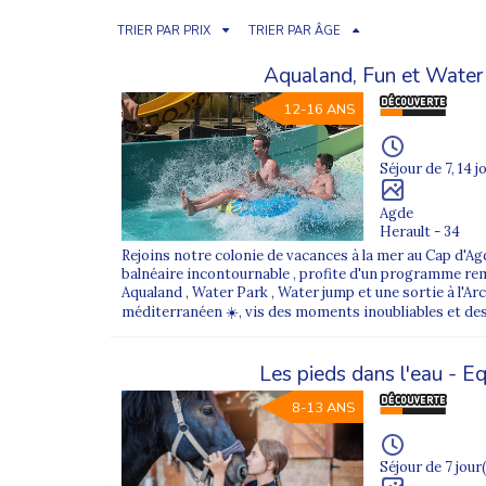
TRIER PAR PRIX
TRIER PAR ÂGE
Aqualand, Fun et Wate
12-16 ANS
Séjour de 7, 14 j
Agde
Herault - 34
Rejoins notre colonie de vacances à la mer au Cap d'Ag
balnéaire incontournable , profite d'un programme remp
Aqualand , Water Park , Water jump et une sortie à l'Arch
méditerranéen ☀️, vis des moments inoubliables et des
Les pieds dans l'eau - Eq
8-13 ANS
Séjour de 7 jour(