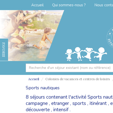
Accueil
Qui sommes-nous ?
Nous cont
FAVORIS
Accueil
Colonies de vacances et centres de loisirs
Sports nautiques
8 séjours contenant l'activité Sports nau
campagne
,
etranger
,
sports
,
itinérant
,
e
découverte
,
intensif
.