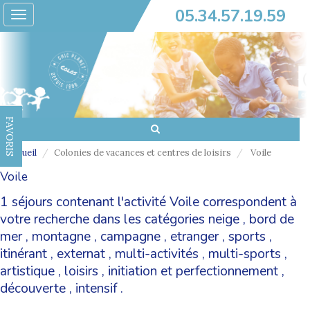
05.34.57.19.59
Toggle
navigation
FAVORIS
Accueil
Colonies de vacances et centres de loisirs
Voile
Voile
1 séjours contenant l'activité Voile correspondent à
votre recherche dans les catégories
neige
,
bord de
mer
,
montagne
,
campagne
,
etranger
,
sports
,
itinérant
,
externat
,
multi-activités
,
multi-sports
,
artistique
,
loisirs
,
initiation et perfectionnement
,
découverte
,
intensif
.