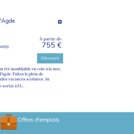
d'Agde
À partir de
755 €
our(s)
Découvrir
 été inoubliable en colo à la mer,
Agde. Faîtes le plein de
ndes vacances scolaires. Au
ortie à l'A...
Offres d'emplois