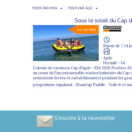
TRIER PAR PRIX
TRIER PAR ÂGE
Sous le soleil du Cap 
12-16 ANS
Séjour de 7, 14 j
Agde
Herault - 34
Colonie de vacances Cap d'Agde - Eté 2026 Profitez d'un
au coeur de l'incontournable station balnéaire du Cap d'
sensations fortes et rafraîchissantes pendant les gra
programme Aqualand , Stand up Paddle , Voile ⛵ et une s
S'inscrire à la newsletter