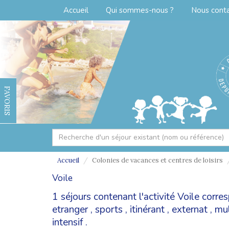
Accueil
Qui sommes-nous ?
Nous cont
FAVORIS
Accueil
Colonies de vacances et centres de loisirs
Voile
1 séjours contenant l'activité Voile corr
etranger
,
sports
,
itinérant
,
externat
,
mul
intensif
.