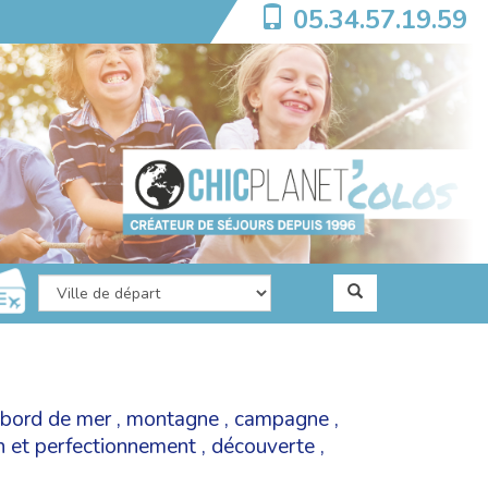
05.34.57.19.59
bord de mer
,
montagne
,
campagne
,
on et perfectionnement
,
découverte
,