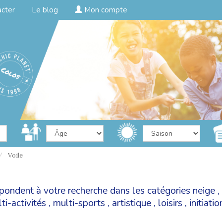
acter
Le blog
Mon compte
Voile
espondent à votre recherche dans les catégories
neige
,
ti-activités
,
multi-sports
,
artistique
,
loisirs
,
initiati