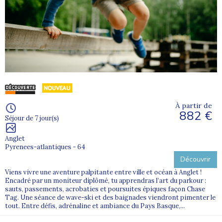
À partir de
882 €
Séjour de 7 jour(s)
Anglet
Pyrenees-atlantiques - 64
Découvrir
Viens vivre une aventure palpitante entre ville et océan à Anglet !
Encadré par un moniteur diplômé, tu apprendras l’art du parkour :
sauts, passements, acrobaties et poursuites épiques façon Chase
Tag. Une séance de wave-ski et des baignades viendront pimenter le
tout. Entre défis, adrénaline et ambiance du Pays Basque,...