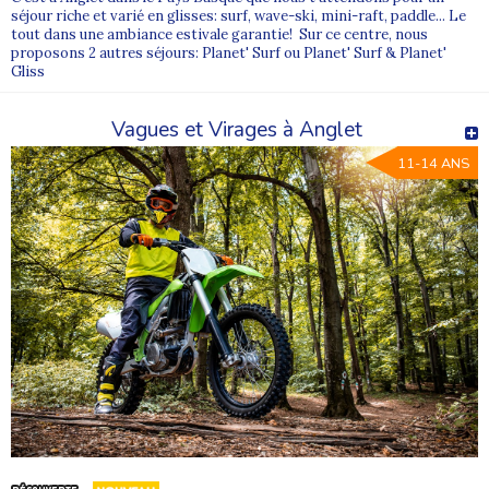
séjour riche et varié en glisses: surf, wave-ski, mini-raft, paddle... Le
tout dans une ambiance estivale garantie! Sur ce centre, nous
proposons 2 autres séjours: Planet' Surf ou Planet' Surf & Planet'
Gliss
Vagues et Virages à Anglet
11-14 ANS