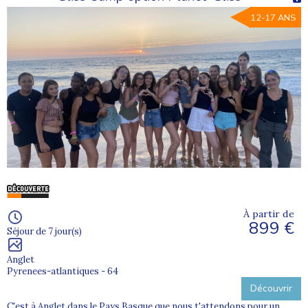
12-17 ANS
À partir de
899 €
Séjour de 7 jour(s)
Anglet
Pyrenees-atlantiques - 64
Découvrir
C'est à Anglet dans le Pays Basque que nous t'attendons pour un