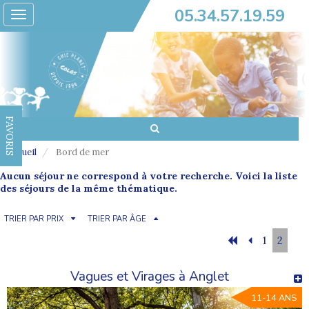
05.34.57.19.59
Toggle
navigation
FAVORIS
Accueil
Bord de mer
Aucun séjour ne correspond à votre recherche. Voici la liste
des séjours de la même thématique.
TRIER PAR PRIX
TRIER PAR ÂGE
1
2
Vagues et Virages à Anglet
11-14 ANS