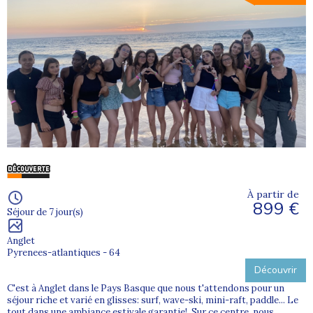
À partir de
899 €
Séjour de 7 jour(s)
Anglet
Pyrenees-atlantiques - 64
Découvrir
C'est à Anglet dans le Pays Basque que nous t'attendons pour un
séjour riche et varié en glisses: surf, wave-ski, mini-raft, paddle... Le
tout dans une ambiance estivale garantie! Sur ce centre, nous