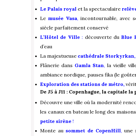
Le Palais royal
et la spectaculaire
relèv
Le
musée Vasa
,
incontournable, avec s
siècle parfaitement conservé
L’Hôtel de Ville
:
découverte du
Blue 
d’eau
La majestueuse
cathédrale Storkyrkan,
Flânerie dans
Gamla Stan
,
la vieille vi
ambiance nordique, pauses fika (le goûte
Exploration des stations de métro,
vérit
De J5 à J11 : Copenhague, la capitale la
Découvre une ville où la modernité renco
les canaux en bateau le long des maisons
petite sirène
!
Monte au
sommet de CopenHill
,
une m