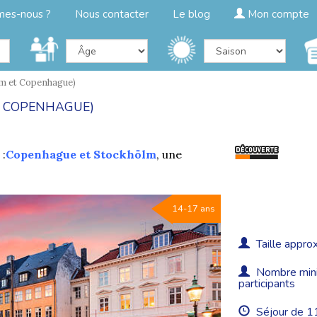
mes-nous ?
Nous contacter
Le blog
Mon compte
m et Copenhague)
T COPENHAGUE)
 :
Copenhague et Stockhölm
, une
14-17 ans
Taille approx
Nombre minim
participants
Séjour de 11