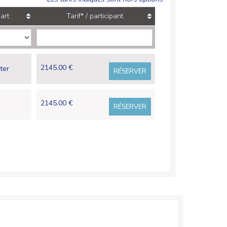
art
Tarif* / participant
2145.00 €
ter
RÉSERVER
2145.00 €
RÉSERVER