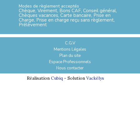
Modes de règlement acceptés
Chèque, Virement, Bons CAF, Conseil général,
Chèques vacances, Carte bancaire, Prise en
Charge, Prise en charge reçu sans règlement,
Prélèvement
C.G.V
Mentions Légales
Plan du site
Espace Professionnels
Nous contacter
Réalisation
Cubiq
- Solution
Vackélys