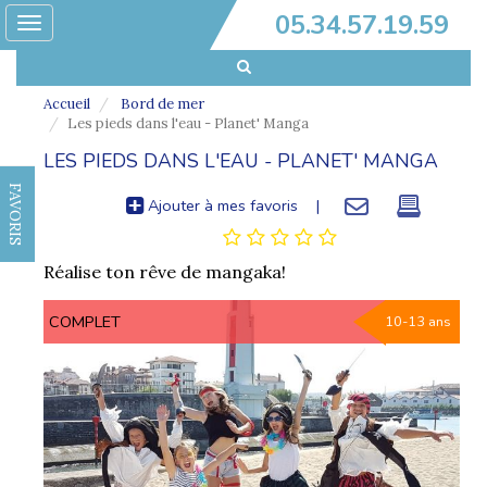
05.34.57.19.59
Toggle
navigation
Accueil
Bord de mer
Les pieds dans l'eau - Planet' Manga
LES PIEDS DANS L'EAU - PLANET' MANGA
FAVORIS
Ajouter à mes favoris
|
Réalise ton rêve de mangaka!
COMPLET
10-13 ans