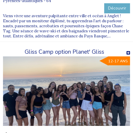
Pyrenees-atlantiques - 64
Découvrir
Viens vivre une aventure palpitante entre ville et océan à Anglet !
Encadré par un moniteur diplômé, tu apprendras l’art du parkour :
sauts, passements, acrobaties et poursuites épiques façon Chase
Tag. Une séance de wave-ski et des baignades viendront pimenter le
tout. Entre défis, adrénaline et ambiance du Pays Basque,...
Gliss Camp option Planet' Gliss
12-17 ANS