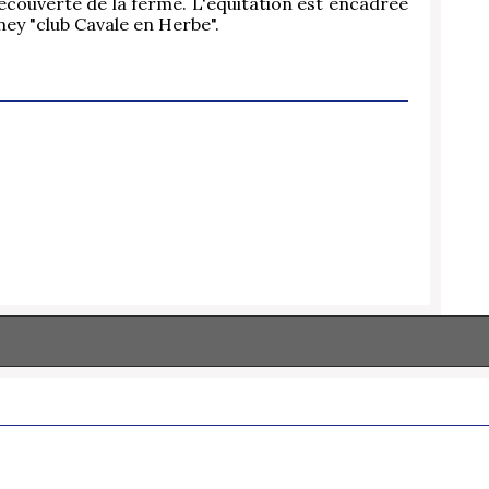
découverte de la ferme. L'équitation est encadrée
ey "club Cavale en Herbe".