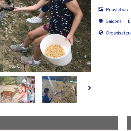
Pouylebon -
Saisons :
E
Organisateur