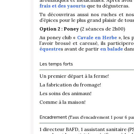
aromatiques et médicinales. Après avoir
frais et des yaourts
que tu dégusteras.
Tu découvriras aussi nos ruches et nos 
d’épices pour le plus grand plaisir de tous
Option 2 :
Poney
(2 séances de 2h00)
Au poney club «
Cavale en Herbe
», les
l’avoir brossé et caressé, ils participe
équestre
s avant de partir
en balade
dans
Les temps forts
Un premier départ à la ferme!
La fabrication du fromage!
Les soins des animaux!
Comme à la maison!
Encadrement
(Taux d'encadrement 1 pour 6 par
1 directeur BAFD, 1 assistant sanitaire (P