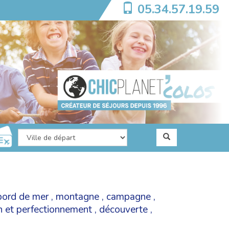
05.34.57.19.59
bord de mer
,
montagne
,
campagne
,
on et perfectionnement
,
découverte
,