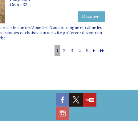
Gers - 32
Découvrir
e à la ferme de l'Aoueille ! Nourris, soigne et câline les
s cabanes et choisis ton activité préférée : devenir un
rbe !
1
2
3
4
5