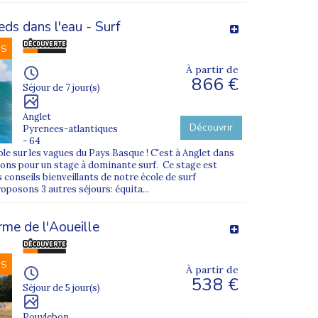
eds dans l'eau - Surf
NS
À partir de
866 €
Séjour de 7 jour(s)
Anglet
Découvrir
Pyrenees-atlantiques
- 64
ble sur les vagues du Pays Basque ! C'est à Anglet dans
dons pour un stage à dominante surf. Ce stage est
s conseils bienveillants de notre école de surf
oposons 3 autres séjours: équita...
rme de l'Aoueille
NS
À partir de
538 €
Séjour de 5 jour(s)
Pouylebon