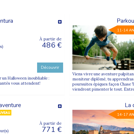
ntura
Parkou
11-14 A
À partir de
486 €
s)
Découvrir
Viens vivre une aventure palpitant
r un Halloween inoubliable :
moniteur diplômé, tu apprendras l
hantés vous attendent!
poursuites épiques façon Chase 
viendront pimenter le tout. Entre
'aventure
La 
14-17 A
À partir de
771 €
our(s)