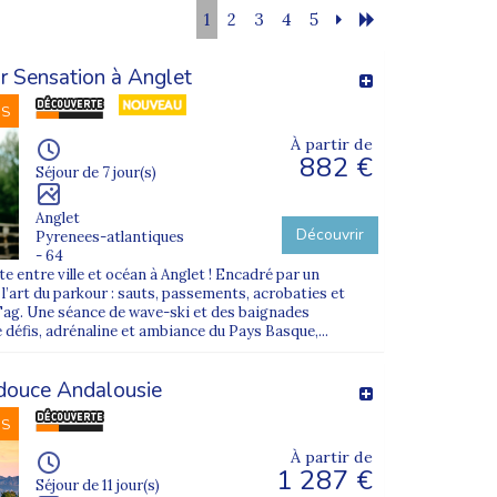
1
2
3
4
5
r Sensation à Anglet
NS
À partir de
882 €
Séjour de 7 jour(s)
Anglet
Découvrir
Pyrenees-atlantiques
- 64
e entre ville et océan à Anglet ! Encadré par un
’art du parkour : sauts, passements, acrobaties et
Tag. Une séance de wave-ski et des baignades
 défis, adrénaline et ambiance du Pays Basque,...
douce Andalousie
NS
À partir de
1 287 €
Séjour de 11 jour(s)