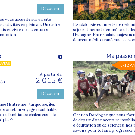
Découvrir
ou vous accueille sur un site
 activités en plein air. Un cadre
L’Andalousie est une terre de lum
amis et vivre des aventures
séjour itinérant t’emmène à la d
 natation
l’Espagne. Entre palais majestueu
douceur méditerranéenne, ce voya
e
Ma passion
6-12 A
À partir de
2 015 €
(s)
Découvrir
ée ! Entre mer turquoise, îles
lé promet un voyage inoubliable.
e et l’ambiance chaleureuse de
C’est en Dordogne que nous t’att
placé ...
de départ d’une aventure inoublia
d’équitation ou de sciences, nos
savoirs pour te faire progresser 