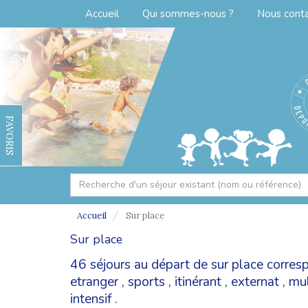
Accueil
Qui sommes-nous ?
Nous cont
FAVORIS
Accueil
Sur place
Sur place
46 séjours au départ de sur place corres
etranger
,
sports
,
itinérant
,
externat
,
mul
intensif
.