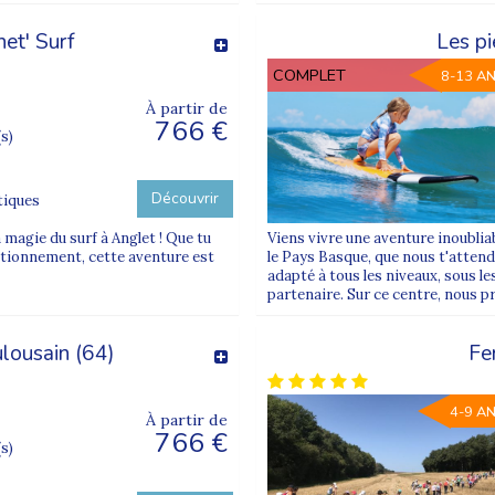
et' Surf
Les pi
COMPLET
8-13 A
À partir de
766 €
(s)
Découvrir
tiques
magie du surf à Anglet ! Que tu
Viens vivre une aventure inoublia
ctionnement, cette aventure est
le Pays Basque, que nous t'atten
adapté à tous les niveaux, sous le
partenaire. Sur ce centre, nous pr
ulousain (64)
Fe
4-9 A
À partir de
766 €
(s)