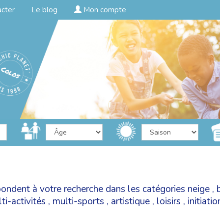
acter
Le blog
Mon compte
pondent à votre recherche dans les catégories
neige
,
ti-activités
,
multi-sports
,
artistique
,
loisirs
,
initiati