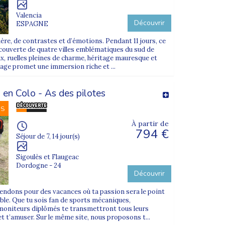
Valencia
Découvrir
ESPAGNE
ière, de contrastes et d’émotions. Pendant 11 jours, ce
écouverte de quatre villes emblématiques du sud de
x, ruelles pleines de charme, héritage mauresque et
ge promet une immersion riche et ...
 en Colo - As des pilotes
NS
À partir de
794 €
Séjour de 7, 14 jour(s)
Sigoulès et Flaugeac
Dordogne - 24
Découvrir
endons pour des vacances où ta passion sera le point
ble. Que tu sois fan de sports mécaniques,
 moniteurs diplômés te transmettront tous leurs
et t’amuser. Sur le même site, nous proposons t...