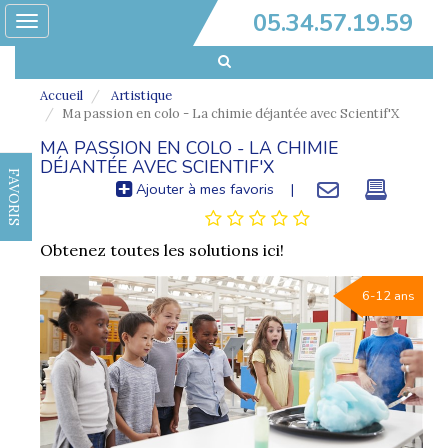
05.34.57.19.59
Toggle
navigation
Accueil
Artistique
Ma passion en colo - La chimie déjantée avec Scientif'X
MA PASSION EN COLO - LA CHIMIE
DÉJANTÉE AVEC SCIENTIF'X
FAVORIS
Ajouter à mes favoris
|
Obtenez toutes les solutions ici!
6-12 ans