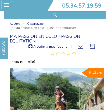
05.34.57.19.59
Toggle
navigation
Accueil
Campagne
Ma passion en colo - Passion Equitation
MA PASSION EN COLO - PASSION
EQUITATION
FAVORIS
Ajouter à mes favoris
|
Tous en selle!
6-12 ans