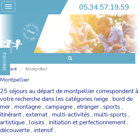
05.34.57.19.59
Toggle
navigation
FAVORIS
Accueil
Montpellier
Montpellier
25 séjours au départ de montpellier correspondent à
votre recherche dans les catégories
neige
,
bord de
mer
,
montagne
,
campagne
,
etranger
,
sports
,
itinérant
,
externat
,
multi-activités
,
multi-sports
,
artistique
,
loisirs
,
initiation et perfectionnement
,
découverte
,
intensif
.