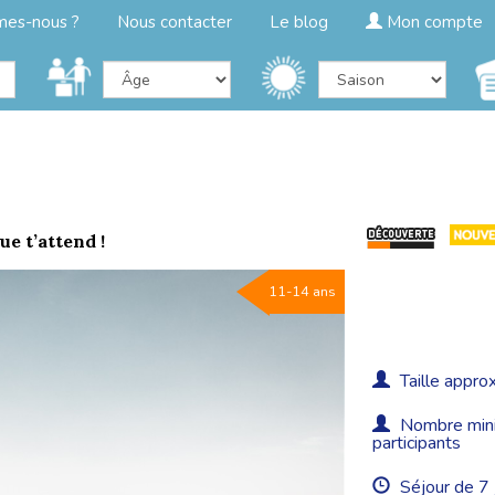
mes-nous ?
Nous contacter
Le blog
Mon compte
ue t’attend !
11-14 ans
Taille approx
Nombre minim
participants
Séjour de 7 