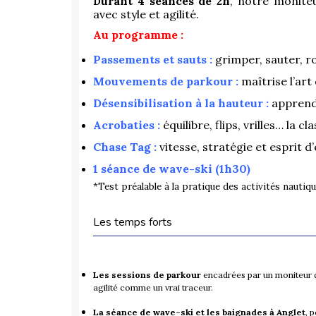
urant 4 séances de 2h
, notre monite
D
avec style et agilité.
Au programme :
Passements et sauts :
grimper, sauter, ro
Mouvements de parkour :
maîtrise l’ar
Désensibilisation à la hauteur :
apprends
Acrobaties :
équilibre, flips, vrilles… la cl
Chase Tag :
vitesse, stratégie et esprit d
1 séance de wave-ski (1h30)
*Test préalable à la pratique des activités nautiq
Les temps forts
Les sessions de parkour
encadrées par un moniteur di
agilité comme un vrai traceur.
La séance de wave-ski et les baignades à Anglet
, 