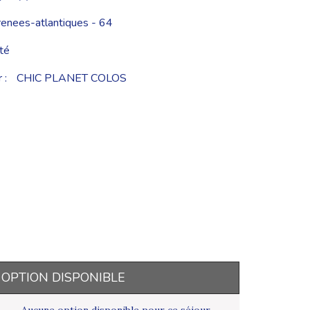
enees-atlantiques - 64
té
 :
CHIC PLANET COLOS
OPTION DISPONIBLE
Aucune option disponible pour ce séjour