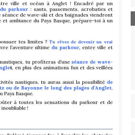
ntre ville et océan à Anglet ! Encadré par un
t du parkour
: sauts, passements, acrobaties et
e séance de wave-ski et des baignades viendront
ne et ambiance du Pays Basque, prépare-toi à un
pousser tes limites ?
Tu rêves de devenir un vrai
ivre l’aventure ultime
du parkour,
entre ville et
nautiques, tu profiteras d’une
séance de wave-
Angle
t
, en plus des animations fun et des veillées
ivités nautiques, tu auras aussi la possibilité
de
itz ou de Bayonne le long des plages d’Anglet
,
du Pays Basque.
goûter à toutes les sensations du parkour et de
inoubliable !