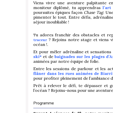
Viens vivre une aventure palpitante e
moniteur diplômé, tu apprendras
l’ar
poursuites épiques façon
Chase Tag
. Un
pimenter le tout. Entre défis, adrénali
séjour inoubliable !
u adores franchir des obstacles et re
T
? Rejoins notre stage et viens v
traceur
océan !.
Et pour mêler adrénaline et sensations 
ski*
et de
baignades sur les plages d’
animées par notre équipe de folie.
Entre les sessions de parkour et les act
flâner dans les rues animées de Biarr
pour profiter pleinement de l’ambiance 
Prêt à relever le défi, te dépasser et 
l’océan ? Rejoins-nous pour une aventure 
Programme