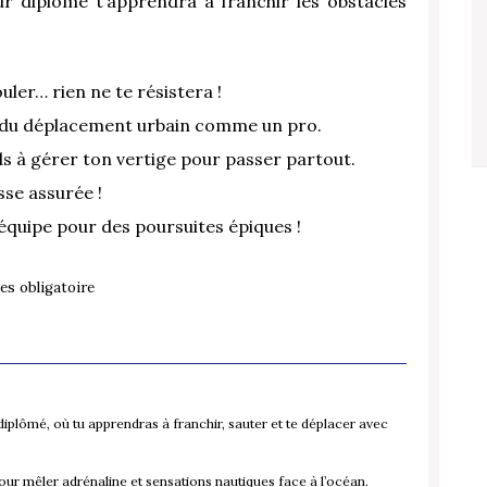
ur diplômé t’apprendra à franchir les obstacles
uler… rien ne te résistera !
t du déplacement urbain comme un pro.
 à gérer ton vertige pour passer partout.
asse assurée !
’équipe pour des poursuites épiques !
ues obligatoire
plômé, où tu apprendras à franchir, sauter et te déplacer avec
pour mêler adrénaline et sensations nautiques face à l’océan.