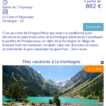
À partir de
882 €
Séjour de 7, 14 jour(s)
Le Coux et Bigaroque
Dordogne - 24
Découvrir
C'est au coeur du Perigord Noir que nous t'accueillerons pour
découvrir les plus beaux sites de la Dordogne (chateau de Castelnaud,
le gouffre de Proumeyssac, la vallée de la Dordogne, le village du
Bournat tout en s'amusant: escalade, wipe out, descente en canoë,
accrobranche, le parc aquatique Jacquou Parc... Des vacan...
Mes vacances à la montagne
6-12 ANS