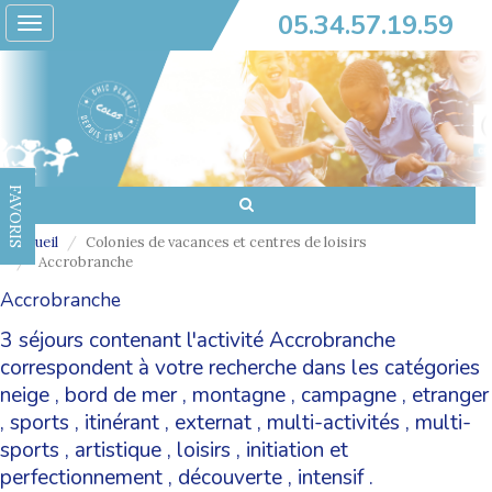
05.34.57.19.59
Toggle
navigation
FAVORIS
Accueil
Colonies de vacances et centres de loisirs
Accrobranche
Accrobranche
3 séjours contenant l'activité Accrobranche
correspondent à votre recherche dans les catégories
neige
,
bord de mer
,
montagne
,
campagne
,
etranger
,
sports
,
itinérant
,
externat
,
multi-activités
,
multi-
sports
,
artistique
,
loisirs
,
initiation et
perfectionnement
,
découverte
,
intensif
.