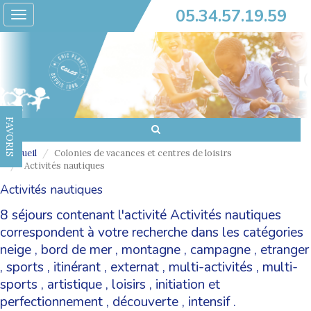
05.34.57.19.59
Toggle
navigation
FAVORIS
Accueil
Colonies de vacances et centres de loisirs
Activités nautiques
Activités nautiques
8 séjours contenant l'activité Activités nautiques
correspondent à votre recherche dans les catégories
neige
,
bord de mer
,
montagne
,
campagne
,
etranger
,
sports
,
itinérant
,
externat
,
multi-activités
,
multi-
sports
,
artistique
,
loisirs
,
initiation et
perfectionnement
,
découverte
,
intensif
.