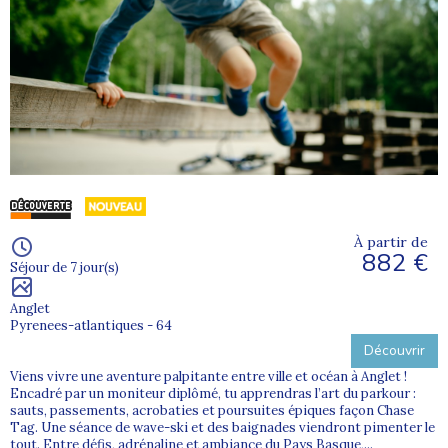
À partir de
882 €
Séjour de 7 jour(s)
Anglet
Pyrenees-atlantiques - 64
Découvrir
Viens vivre une aventure palpitante entre ville et océan à Anglet !
Encadré par un moniteur diplômé, tu apprendras l’art du parkour :
sauts, passements, acrobaties et poursuites épiques façon Chase
Tag. Une séance de wave-ski et des baignades viendront pimenter le
tout. Entre défis, adrénaline et ambiance du Pays Basque,...