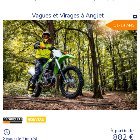
Vagues et Virages à Anglet
11-14 ANS
À partir de
882 €
Séjour de 7 jour(s)