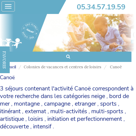
05.34.57.19.59
Toggle
navigation
FAVORIS
Accueil
Colonies de vacances et centres de loisirs
Canoë
Canoë
3 séjours contenant l'activité Canoë correspondent à
votre recherche dans les catégories
neige
,
bord de
mer
,
montagne
,
campagne
,
etranger
,
sports
,
itinérant
,
externat
,
multi-activités
,
multi-sports
,
artistique
,
loisirs
,
initiation et perfectionnement
,
découverte
,
intensif
.