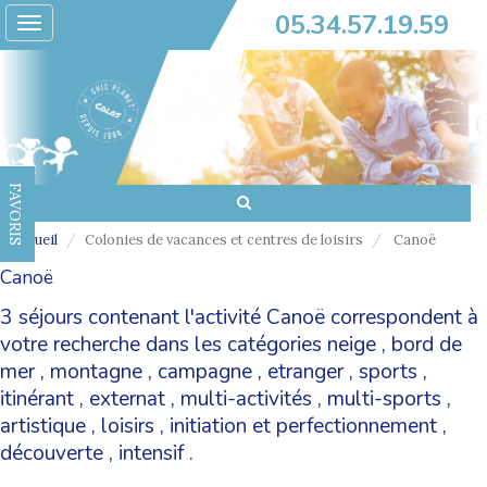
05.34.57.19.59
Toggle
navigation
FAVORIS
Accueil
Colonies de vacances et centres de loisirs
Canoë
Canoë
3 séjours contenant l'activité Canoë correspondent à
votre recherche dans les catégories
neige
,
bord de
mer
,
montagne
,
campagne
,
etranger
,
sports
,
itinérant
,
externat
,
multi-activités
,
multi-sports
,
artistique
,
loisirs
,
initiation et perfectionnement
,
découverte
,
intensif
.