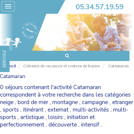
05.34.57.19.59
Toggle
navigation
FAVORIS
Accueil
Colonies de vacances et centres de loisirs
Catamaran
Catamaran
0 séjours contenant l'activité Catamaran
correspondent à votre recherche dans les catégories
neige
,
bord de mer
,
montagne
,
campagne
,
etranger
,
sports
,
itinérant
,
externat
,
multi-activités
,
multi-
sports
,
artistique
,
loisirs
,
initiation et
perfectionnement
,
découverte
,
intensif
.