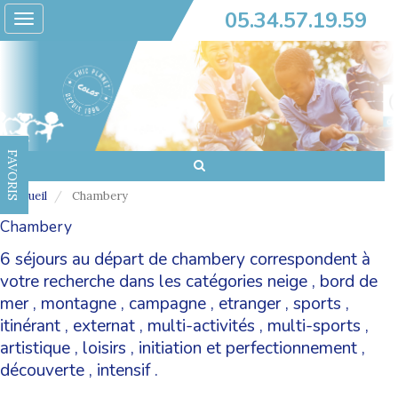
05.34.57.19.59
Toggle
navigation
FAVORIS
Accueil
Chambery
Chambery
6 séjours au départ de chambery correspondent à
votre recherche dans les catégories
neige
,
bord de
mer
,
montagne
,
campagne
,
etranger
,
sports
,
itinérant
,
externat
,
multi-activités
,
multi-sports
,
artistique
,
loisirs
,
initiation et perfectionnement
,
découverte
,
intensif
.