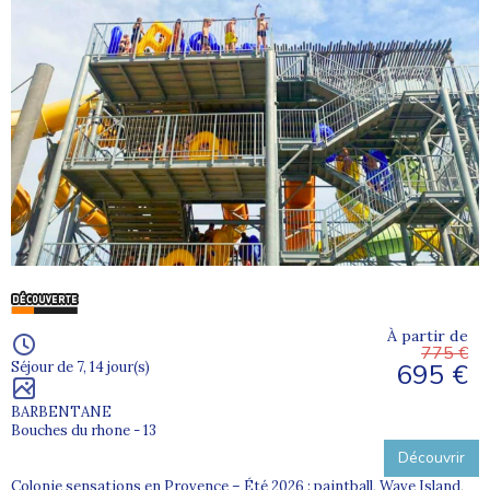
À partir de
775 €
695 €
Séjour de 7, 14 jour(s)
BARBENTANE
Bouches du rhone - 13
Découvrir
Colonie sensations en Provence – Été 2026 : paintball, Wave Island,