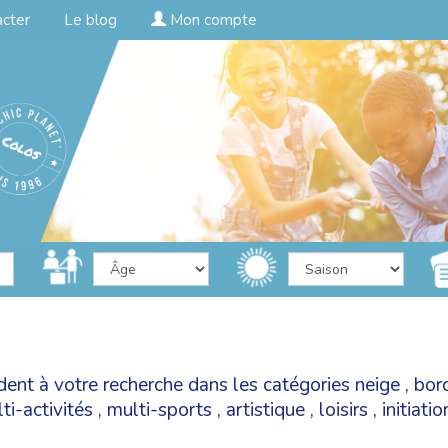
acter
Le blog
Mon compte
dent à votre recherche dans les catégories
neige
,
bor
ti-activités
,
multi-sports
,
artistique
,
loisirs
,
initiati