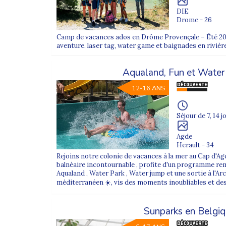
DIE
Drome - 26
Camp de vacances ados en Drôme Provençale – Été 202
aventure, laser tag, water game et baignades en rivière
Aqualand, Fun et Wate
12-16 ANS
Séjour de 7, 14 j
Agde
Herault - 34
Rejoins notre colonie de vacances à la mer au Cap d'Ag
balnéaire incontournable , profite d'un programme remp
Aqualand , Water Park , Water jump et une sortie à l'Arch
méditerranéen ☀️, vis des moments inoubliables et des
Sunparks en Belgi