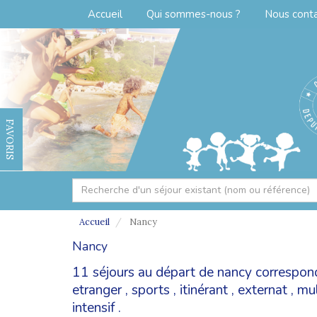
Accueil
Qui sommes-nous ?
Nous cont
FAVORIS
Accueil
Nancy
Nancy
11 séjours au départ de nancy correspon
etranger
,
sports
,
itinérant
,
externat
,
mul
intensif
.