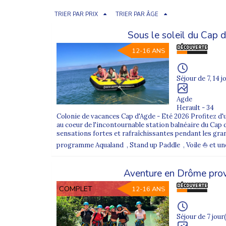
TRIER PAR PRIX
TRIER PAR ÂGE
Sous le soleil du Cap 
12-16 ANS
Séjour de 7, 14 j
Agde
Herault - 34
Colonie de vacances Cap d'Agde - Eté 2026 Profitez d'un
au coeur de l'incontournable station balnéaire du Cap d'
sensations fortes et rafraîchissantes pendant les gra
programme Aqualand , Stand up Paddle , Voile ⛵ et une s
Aventure en Drôme pro
COMPLET
12-16 ANS
Séjour de 7 jour(