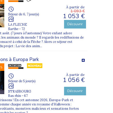
NS
À partir de
1 093 €
1 053 €
Séjour de 6, 7 jour(s)
Découvrir
LA FLECHE
Sarthe - 72
 et août. (7 jours à l'automne) Votre enfant adore
 les animaux du monde ? Il regarde les rediffusions de
nsacré à celui de la Flèche ? Alors ce séjour est
du projet : La vie des anim...
sons à Europa Park
NS
À partir de
1 056 €
Séjour de 5 jour(s)
Découvrir
STRASBOURG
Bas rhin - 67
frissons ! En cet automne 2026, Europa-Park et
comme chaque année en royaume d’Halloween :
envoûtants, monstres malicieux et sensations fortes
nchir les portes ?