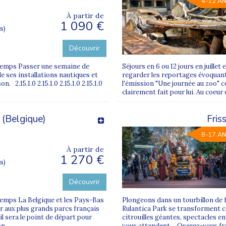
4-12 A
À partir de
1 090 €
s)
Découvrir
intemps Passer une semaine de
Séjours en 6 ou 12 jours en juillet
e ses installations nautiques et
regarder les reportages évoquant
 2.15.1.0 2.15.1.0 2.15.1.0 2.15.1.0
l'émission "Une journée au zoo" co
clairement fait pour lui. Au coeur 
 (Belgique)
Fris
8-17 A
À partir de
1 270 €
s)
Découvrir
ntemps La Belgique et les Pays-Bas
Plongeons dans un tourbillon de 
er aux plus grands parcs français
Rulantica Park se transforment 
il sera le point de départ pour
citrouilles géantes, spectacles 
...
vous attendent… Oserez-vous fra