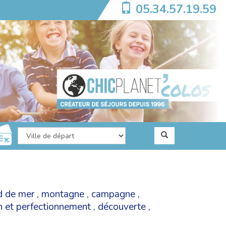
05.34.57.19.59
d de mer
,
montagne
,
campagne
,
on et perfectionnement
,
découverte
,