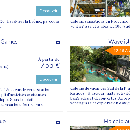
Découvrir
6 : kayak sur la Drôme, parcours
Colonie sensations en Provence – 
.
ventriglisse et ambiance 100% ado
r Games
Wave isl
12-16 A
À partir de
755 €
our(s)
Découvrir
Colonie de vacances Sud de la F
de ! Au cœur de cette station
les ados ! Un séjour multi-activit
li d'activités excitantes :
baignades et découvertes. Au pro
ipel. Sous le soleil
ventriglisse et exploration d’Avig
 sensations fortes entre...
que
Ma colo au