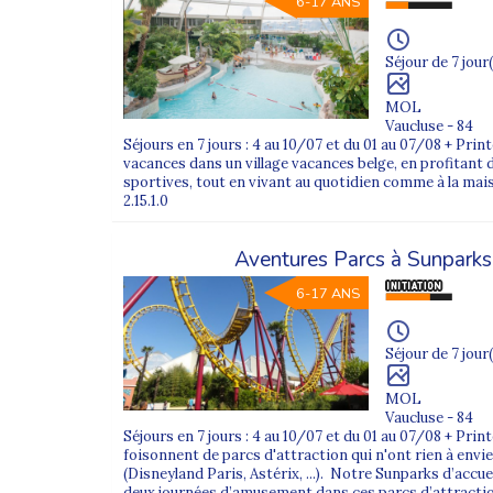
6-17 ANS
Séjour de 7 jour(
MOL
Vaucluse - 84
Séjours en 7 jours : 4 au 10/07 et du 01 au 07/08 + Pr
vacances dans un village vacances belge, en profitant d
sportives, tout en vivant au quotidien comme à la maison.
2.15.1.0
Aventures Parcs à Sunparks
6-17 ANS
Séjour de 7 jour(
MOL
Vaucluse - 84
Séjours en 7 jours : 4 au 10/07 et du 01 au 07/08 + Pri
foisonnent de parcs d'attraction qui n'ont rien à envi
(Disneyland Paris, Astérix, ...). Notre Sunparks d’accue
deux journées d’amusement dans ces parcs d’attraction