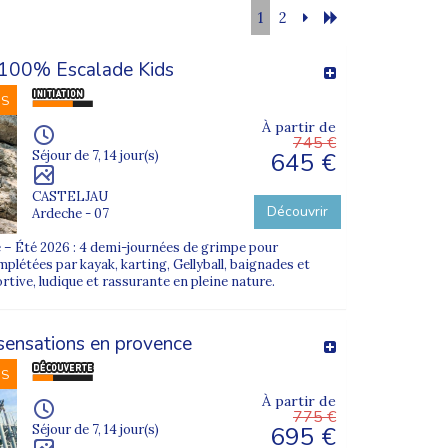
1
2
100% Escalade Kids
NS
À partir de
745 €
645 €
Séjour de 7, 14 jour(s)
CASTELJAU
Découvrir
Ardeche - 07
 – Été 2026 : 4 demi-journées de grimpe pour
mplétées par kayak, karting, Gellyball, baignades et
tive, ludique et rassurante en pleine nature.
 sensations en provence
NS
À partir de
775 €
695 €
Séjour de 7, 14 jour(s)