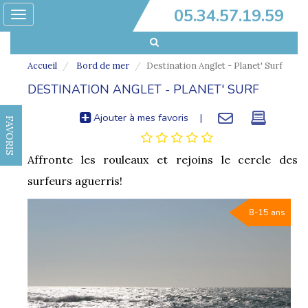
05.34.57.19.59
Toggle
navigation
Accueil
Bord de mer
Destination Anglet - Planet' Surf
DESTINATION ANGLET - PLANET' SURF
Ajouter à mes favoris
|
FAVORIS
Affronte les rouleaux et rejoins le cercle des
surfeurs aguerris!
8-15 ans