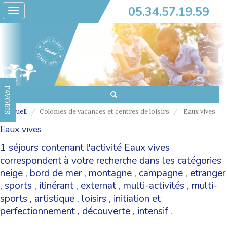
05.34.57.19.59
Toggle
navigation
FAVORIS
Accueil
Colonies de vacances et centres de loisirs
Eaux vives
Eaux vives
1 séjours contenant l'activité Eaux vives
correspondent à votre recherche dans les catégories
neige
,
bord de mer
,
montagne
,
campagne
,
etranger
,
sports
,
itinérant
,
externat
,
multi-activités
,
multi-
sports
,
artistique
,
loisirs
,
initiation et
perfectionnement
,
découverte
,
intensif
.