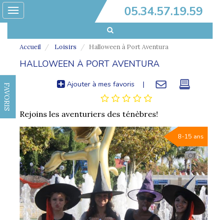
05.34.57.19.59
Toggle
navigation
Accueil
Loisirs
Halloween à Port Aventura
HALLOWEEN À PORT AVENTURA
Ajouter à mes favoris
|
FAVORIS
Rejoins les aventuriers des ténèbres!
8-15 ans