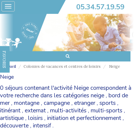
05.34.57.19.59
Toggle
navigation
FAVORIS
Accueil
Colonies de vacances et centres de loisirs
Neige
Neige
0 séjours contenant l'activité Neige correspondent à
votre recherche dans les catégories
neige
,
bord de
mer
,
montagne
,
campagne
,
etranger
,
sports
,
itinérant
,
externat
,
multi-activités
,
multi-sports
,
artistique
,
loisirs
,
initiation et perfectionnement
,
découverte
,
intensif
.